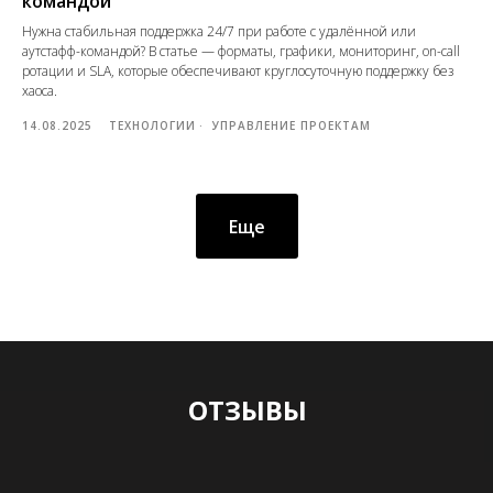
командой
Нужна стабильная поддержка 24/7 при работе с удалённой или
аутстафф-командой? В статье — форматы, графики, мониторинг, on-call
ротации и SLA, которые обеспечивают круглосуточную поддержку без
хаоса.
14.08.2025
ТЕХНОЛОГИИ
УПРАВЛЕНИЕ ПРОЕКТАМ
Еще
ОТЗЫВЫ